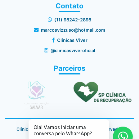
Contato
(11) 98242-2898
marcosvizzuso@hotmail.com
Clínicas Viver
@clinicasviveroficial
Parceiros
Olá! Vamos iniciar uma
Clínicas Viver © 2026 - Todos os direitos reservados
conversa pelo WhatsApp?